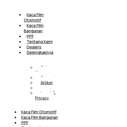
Kaca Film
Otomotif
Kaca Film
Bangunan
PPF
Tentang Kami
Dealers
Selengkapnya
Cek
Harga
Garansi
Artikel
FAQ
Legal &
Privacy
Kaca Film Otomotif
Kaca Film Bangunan
PPF