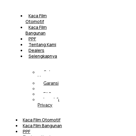
Kaca Film
Otomotif
Kaca Film
Bangunan
PPF
Tentang Kami
Dealers
Selengkapnya
Cek
Harga
Garansi
Artikel
FAQ
Legal &
Privacy
Kaca Film Otomotif
Kaca Film Bangunan
PPF