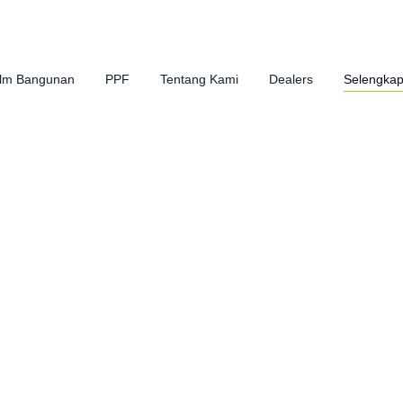
ilm Bangunan
PPF
Tentang Kami
Dealers
Selengka
Artikel